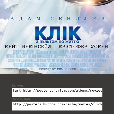
ББ-код
Зображення