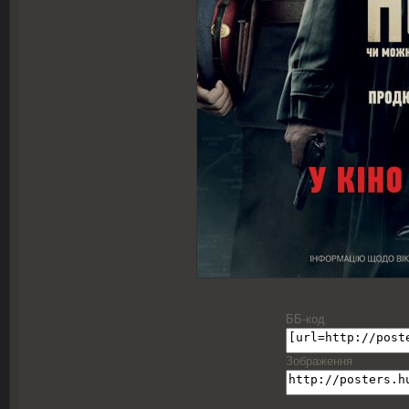
ББ-код
Зображення