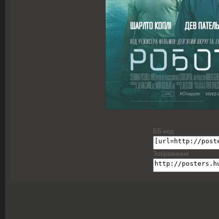
ББ-код
Зображення