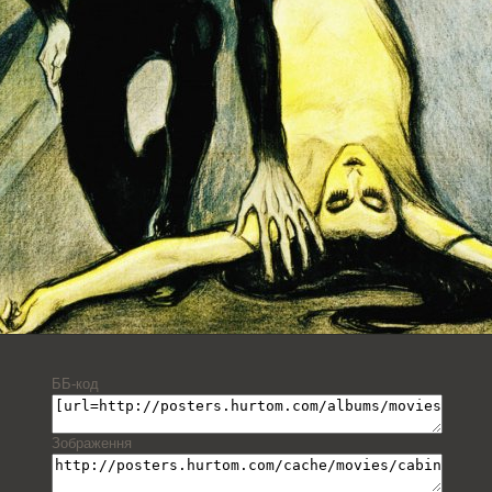
ББ-код
Зображення