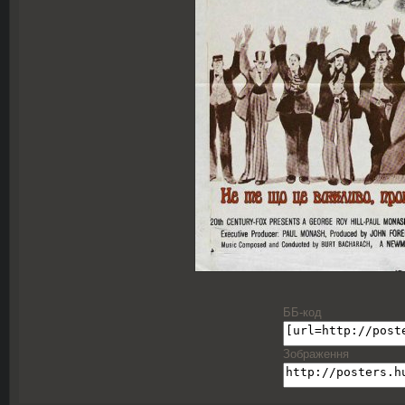
ББ-код
Зображення