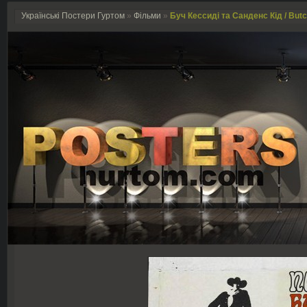
Українські Постери Гуртом
»
Фільми
»
Буч Кессиді та Санденс Кід / Butc