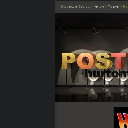
Українські Постери Гуртом
»
Фільми
»
Наз