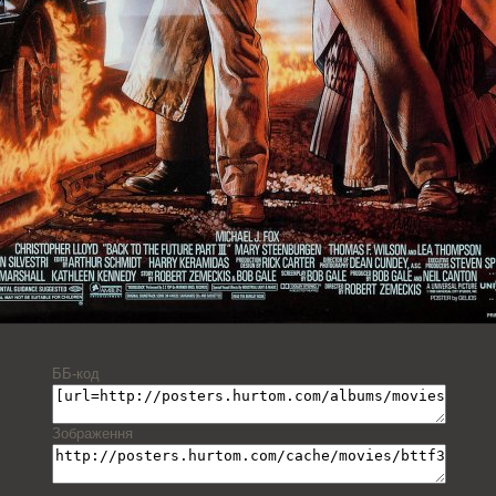
ББ-код
Зображення