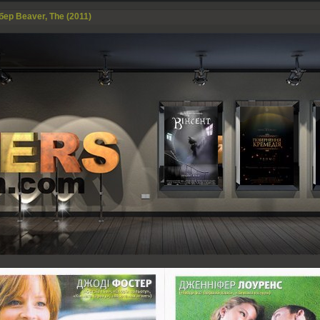
бер Beaver, The (2011)