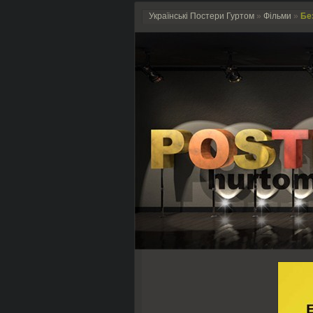
Українські Постери Гуртом
»
Фільми
»
Без