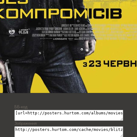
ББ-код
Зображення