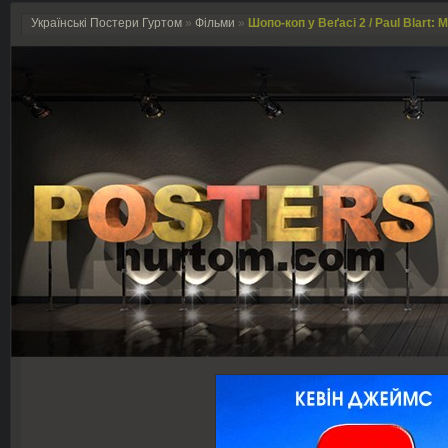
Українські Постери Гуртом
»
Фільми
»
Шопо-коп у Веґасі 2 / Paul Blart: M