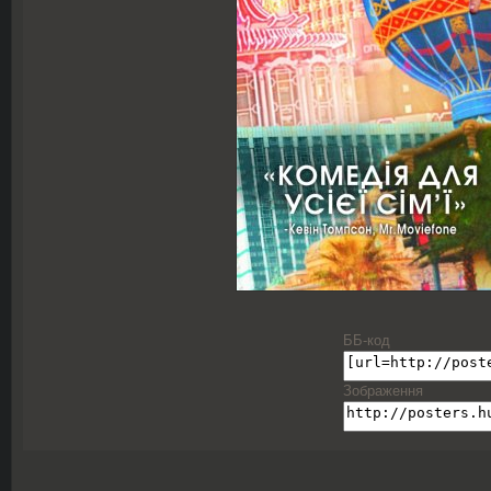
ББ-код
Зображення