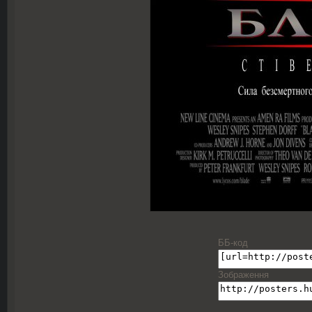
ББ-код
Зображення