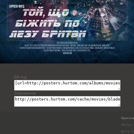
ББ-код
Зображення
Оригін
Автор:
Дата:
1