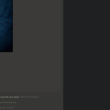
альний розмір
(800x1066px)
 somnambula
6.05.2013