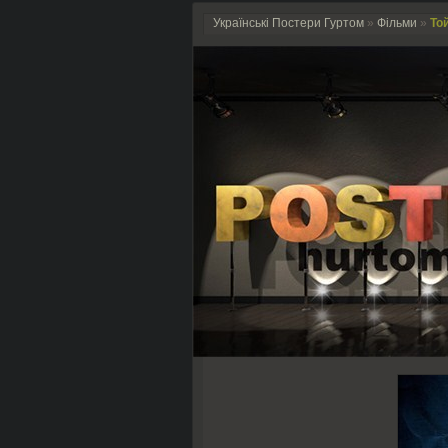
Українські Постери Гуртом
»
Фільми
»
Той