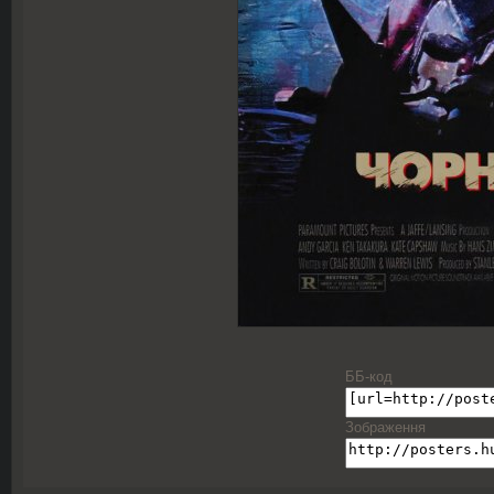
ББ-код
Зображення