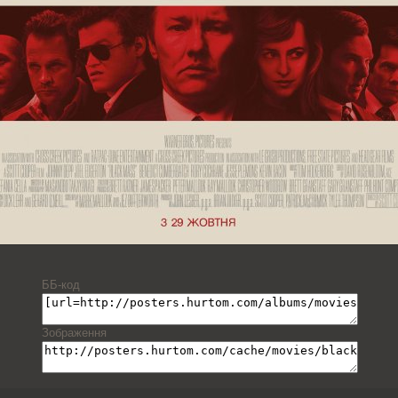
ББ-код
Зображення