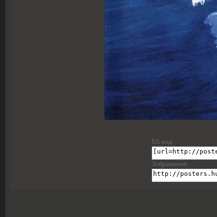
ББ-код
Зображення