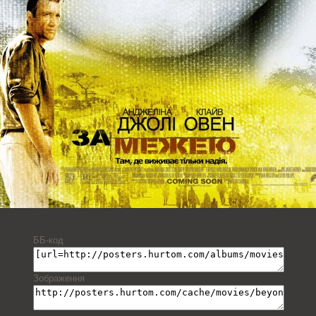
ББ-код
Зображення