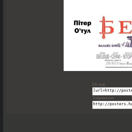
ББ-код
Зображення