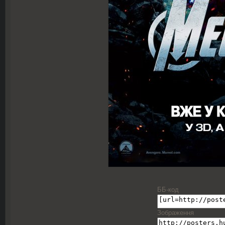
ББ-код
Зображення