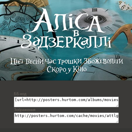
ББ-код
Зображення