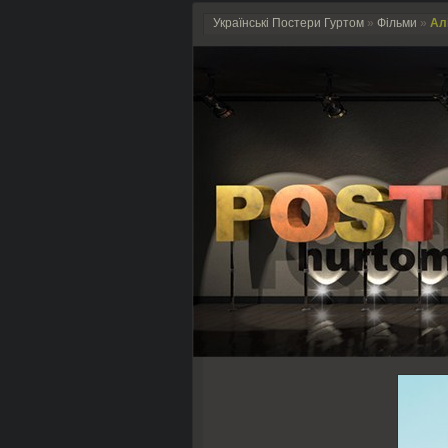
Українські Постери Гуртом
»
Фільми
»
Алі