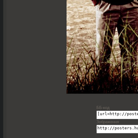
ББ-код
Зображення