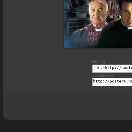
ББ-код
Зображення