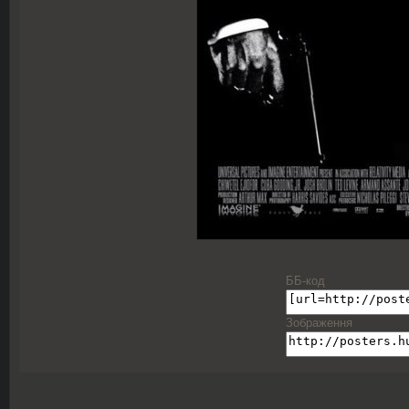
ББ-код
Зображення