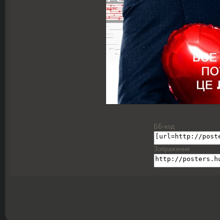
ББ-код
Зображення