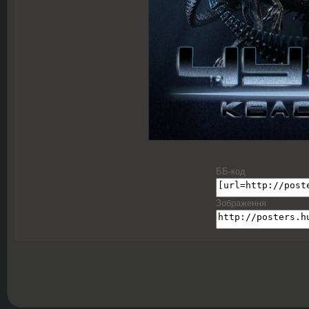
ББ-код
Зображення