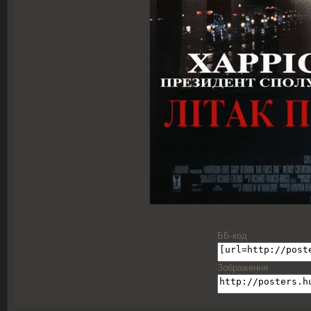
ББ-код
Зображення