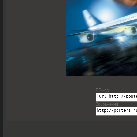
ББ-код
Зображення