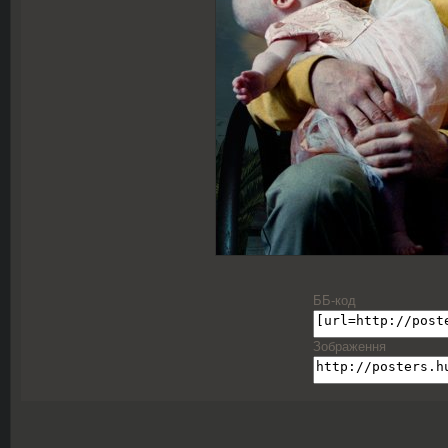
ББ-код
Зображення