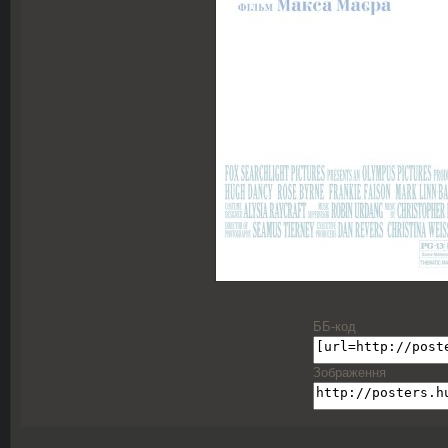
ББ-код
Зображення