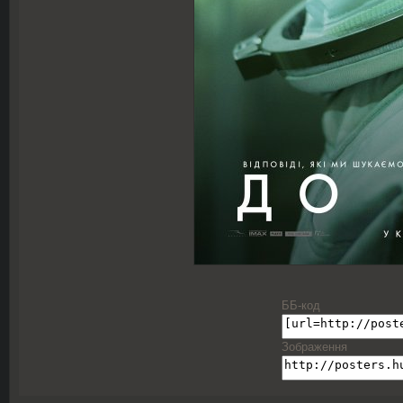
ББ-код
Зображення