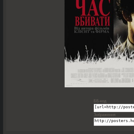
ББ-код
Зображення