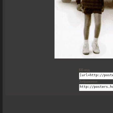
ББ-код
Зображення