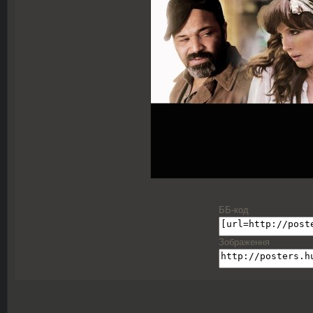
ББ-код
Зображення