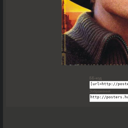
ББ-код
Зображення