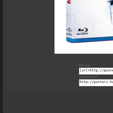
ББ-код
Зображення