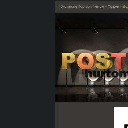
Українські Постери Гуртом
»
Фільми
»
Дед