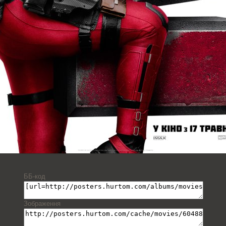
ББ-код
Зображення