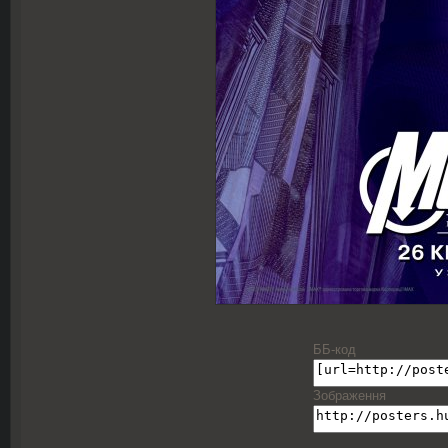
ББ-код
Зображення