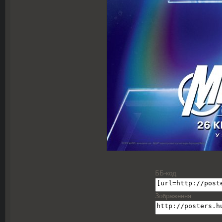
ББ-код
Зображення