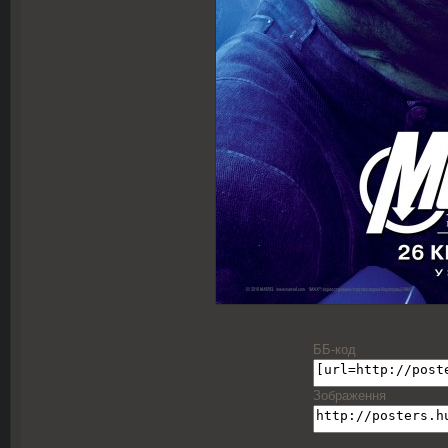
ББ-код
Зображення