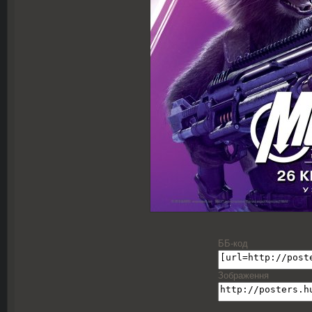
ББ-код
Зображення