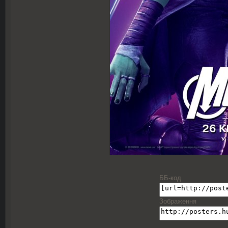
ББ-код
Зображення