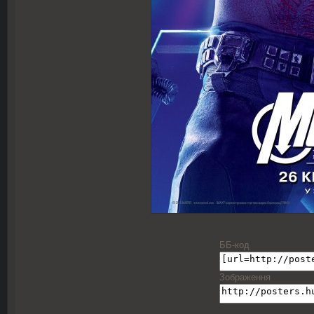
ББ-код
Зображення