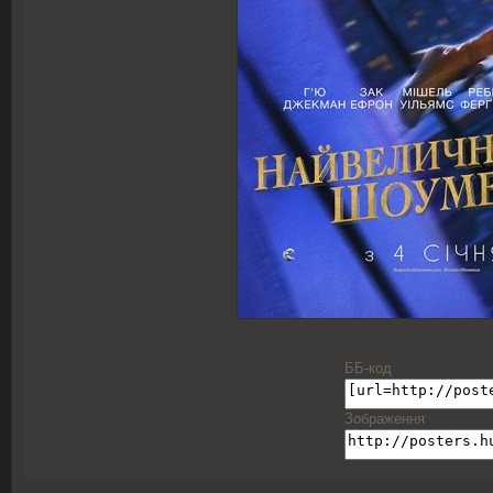
ББ-код
Зображення