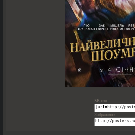
ББ-код
Зображення