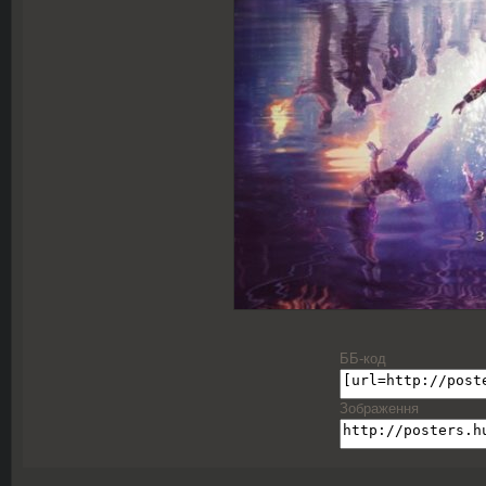
ББ-код
Зображення