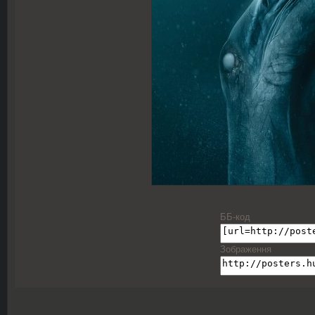
ББ-код
Зображення