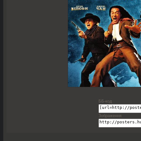
ББ-код
Зображення