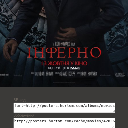
ББ-код
Зображення