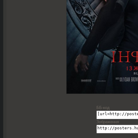
ББ-код
Зображення