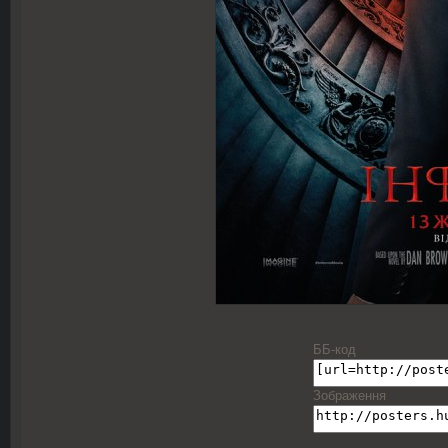
ББ-код
Зображення