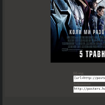
ББ-код
Зображення