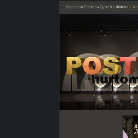
Українські Постери Гуртом
»
Фільми
»
Алі