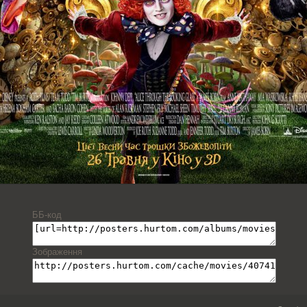
ББ-код
Зображення